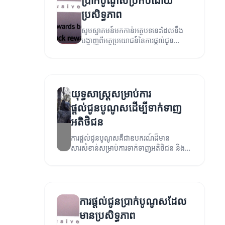
ប្រាក់បូណូសប្រកបដោយ
ប្រសិទ្ធភាព
សូមស្វាគមន៍មកកាន់អត្ថបទនេះដែលនឹង
បង្ហាញពីអត្ថប្រយោជន៍នៃការផ្តល់ជូន
ប្រាក់បូណូសប្រកបដោយប្រសិទ្ធភាព។
យុទ្ធសាស្ត្រសម្រាប់ការ
ផ្តល់ជូនបូណូសដើម្បីទាក់ទាញ
អតិថិជន
ការផ្តល់ជូនបូណូសគឺជាឧបករណ៍ដ៏មាន
សារសំខាន់សម្រាប់ការទាក់ទាញអតិថិជន និង
បង្កើនការចូលរួម។ នៅក្នុងអត្ថបទនេះ យើងនឹង
ស្វែងយល់ពីយុទ្ធសាស្ត្រដែលអាចជួយអ្នកធ្វើការ
ផ្តល់ជូនបូណូសបានយ៉ាងមានប្រសិទ្ធភាព។
ការផ្តល់ជូនប្រាក់បូណូសដែល
មានប្រសិទ្ធភាព