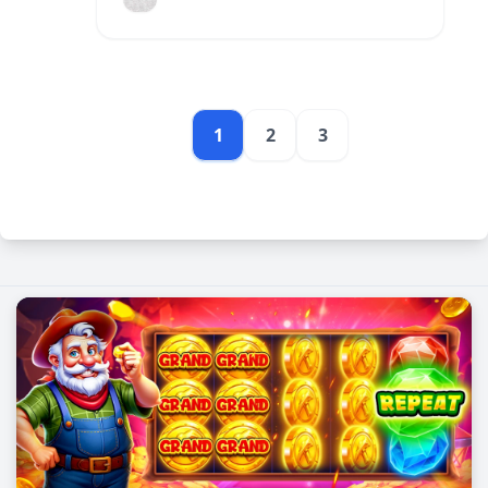
ដើម្បីធ្វើឱ្យការផ្តល់ជូនរបស់អ្នកមានអត្ថ
ប្រយោជន៍បន្ថែម។
1
2
3