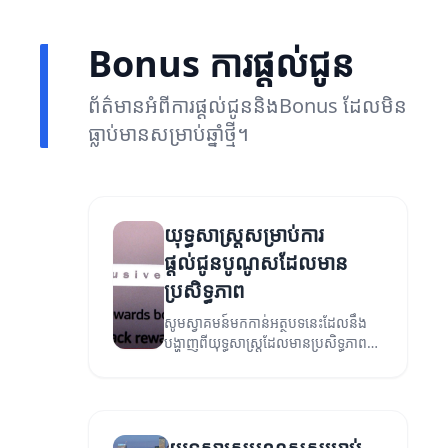
Bonus ការផ្តល់ជូន
ព័ត៌មានអំពីការផ្តល់ជូននិងBonus ដែលមិន
ធ្លាប់មានសម្រាប់ឆ្នាំថ្មី។
យុទ្ធសាស្ត្រសម្រាប់ការ
ផ្តល់ជូនបូណូសដែលមាន
ប្រសិទ្ធភាព
សូមស្វាគមន៍មកកាន់អត្ថបទនេះដែលនឹង
បង្ហាញពីយុទ្ធសាស្ត្រដែលមានប្រសិទ្ធភាព
សម្រាប់ការផ្តល់ជូនបូណូស។