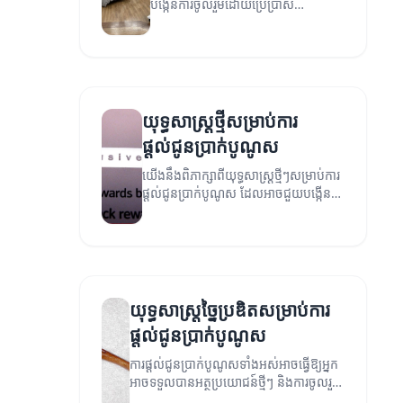
បង្កើនការចូលរួមដោយប្រើប្រាស់
ប្រាក់បូណូសក្នុងការផ្សព្វផ្សាយ។
យុទ្ធសាស្ត្រថ្មីសម្រាប់ការ
ផ្តល់ជូនប្រាក់បូណូស
យើងនឹងពិភាក្សាពីយុទ្ធសាស្ត្រថ្មីៗសម្រាប់ការ
ផ្តល់ជូនប្រាក់បូណូស ដែលអាចជួយបង្កើន
ការចូលរួមនិងទំនាក់ទំនងជាមួយអតិថិជន។
យុទ្ធសាស្ត្រច្នៃប្រឌិតសម្រាប់ការ
ផ្តល់ជូនប្រាក់បូណូស
ការផ្តល់ជូនប្រាក់បូណូសទាំងអស់អាចធ្វើឱ្យអ្នក
អាចទទួលបានអត្ថប្រយោជន៍ថ្មីៗ និងការចូលរួម
ល្អៗពីអតិថិជន។ អ្នកត្រូវការយុទ្ធសាស្ត្រច្នៃប្រឌិត