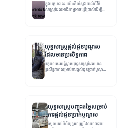
ក្នុងអត្ថបទនេះ យើងនឹងស្វែងយល់ពីវិធី
សាស្ត្រដែលអាជីវកម្មអាចប្រើប្រាស់ដើម្បី
បង្កើនការផ្តល់ជូនប្រាក់បូណូសឱ្យមាន
ប្រសិទ្ធភាព។
យុទ្ធសាស្ត្រផ្តល់ជូនបូណូស
ដែលមានប្រសិទ្ធភាព
អត្ថបទនេះសន្និដ្ឋានយុទ្ធសាស្ត្រដែលមាន
ប្រសិទ្ធភាពសម្រាប់ការផ្តល់ជូនប្រាក់បូណូស
ដើម្បីបង្កើនការចូលរួម និងជោគជ័យរបស់
អាជីវកម្ម។
យុទ្ធសាស្ត្របញ្ចុះតម្លៃសម្រាប់
ការផ្តល់ជូនប្រាក់បូណូស
ស្វែងយល់អំពីយុទ្ធសាស្ត្រដែលអាចជួយ