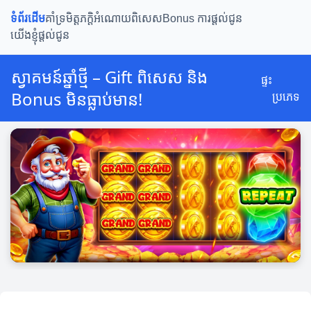
ទំព័រដើម
គាំទ្រមិត្តភក្តិ
អំណោយពិសេស
Bonus ការផ្តល់ជូន
យើងខ្ញុំផ្តល់ជូន
ស្វាគមន៍ឆ្នាំថ្មី – Gift ពិសេស និង
ផ្ទះ
Bonus មិនធ្លាប់មាន!
ប្រភេទ