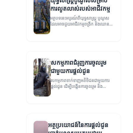
យុទ្ធសាស្ត្របូណូសសម្រាប់
ការលូតលាស់របស់អាជីវកម្ម
អត្ថបទនេះអបូរណ៍ពីយុទ្ធសាស្ត្រ បូណូស
ដែលអាចជួយអាជីវកម្មពង្រីក និងឈាន
ទៅក្នុងជោគជ័យ។
សកម្មភាពជំរុញការចូលរួម
ជាមួយការផ្តល់ជូន
សកម្មភាពទាក់ទាញអតិថិជនជាមួយការ
ផ្តល់ជូន ដើម្បីបង្កើនការចូលរួម និង
លទ្ធផលអាជីវកម្ម។
អត្ថប្រយោជន៍នៃការផ្តល់ជូន