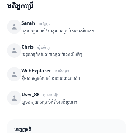
មតិអ្នកប្រើ
Sarah
៣ ថ្ងៃមុន
អត្ថបទល្អណាស់! អរគុណសម្រាប់ការចែករំលែក។
Chris
ម្សិលមិញ
អរគុណច្រើនដែលបានផ្តល់ចំណេះដឹងថ្មីៗ។
WebExplorer
២ ម៉ោងមុន
ខ្លឹមសារច្បាស់លាស់ ងាយយល់ណាស់។
User_88
មុននេះបន្តិច
សូមអរគុណសម្រាប់ព័ត៌មានដ៏ល្អនេះ។
បញ្ចេញមតិ