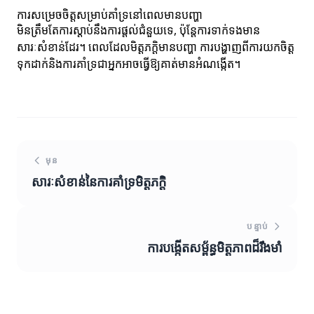
ការសម្រេចចិត្តសម្រាប់គាំទ្រនៅពេលមានបញ្ហា
មិនត្រឹមតែការស្តាប់នឹងការផ្តល់ជំនួយទេ, ប៉ុន្តែការទាក់ទងមាន
សារៈសំខាន់ដែរ។ ពេលដែលមិត្តភក្តិមានបញ្ហា ការបង្ហាញពីការយកចិត្ត
ទុកដាក់និងការគាំទ្រជាអ្នកអាចធ្វើឱ្យគាត់មានអំណង្កើត។
មុន
សារៈសំខាន់នៃការគាំទ្រមិត្តភក្តិ
បន្ទាប់
ការបង្កើតសម្ព័ន្ធមិត្តភាពដ៏រឹងមាំ