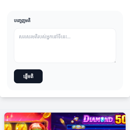
បញ្ចេញមតិ
ផ្ញើមតិ