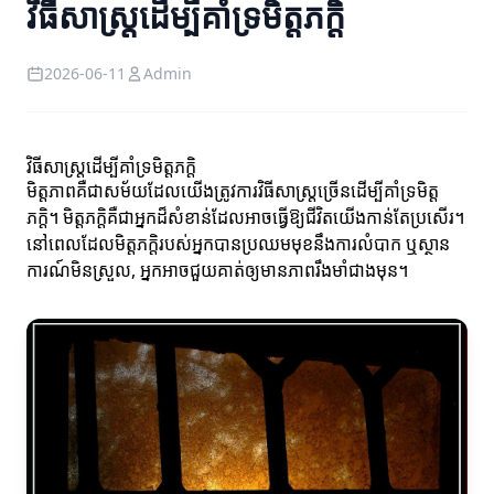
វិធីសាស្ត្រដើម្បីគាំទ្រមិត្តភក្តិ
2026-06-11
Admin
វិធីសាស្ត្រដើម្បីគាំទ្រមិត្តភក្តិ
មិត្តភាពគឺជា​សម័យ​ដែលយើងត្រូវការវិធីសាស្ត្រច្រើនដើម្បីគាំទ្រមិត្ត
ភក្តិ។ មិត្តភក្តិគឺជាអ្នកដ៏សំខាន់ដែលអាចធ្វើឱ្យជីវិតយើងកាន់តែប្រសើរ។
នៅពេលដែលមិត្តភក្តិរបស់អ្នកបានប្រឈមមុខនឹងការលំបាក ឬស្ថាន
ការណ៍មិនស្រួល, អ្នកអាចជួយគាត់ឲ្យមានភាពរឹងមាំជាងមុន។