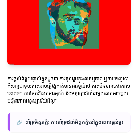
ការផ្តល់ជំនួយផ្ទាល់ខ្លួនដូចជា ការចូលរួមក្នុងសកម្មភាព ឬការចេញទៅ
កំសាន្តជាមួយគាត់អាចធ្វើឱ្យគាត់មានអារម្មណ៍ថាគាត់មិនមានគេឯកាស
នោះទេ។ ការចែករំលែកអារម្មណ៍ និងអនុស្សាវរីយ៍ជាមួយគាត់អាចជួយ
បង្កើតភាពអនុស្សាវរីយ៍ដ៏ល្អ។
🔗
គាំទ្រមិត្តភក្តិ: ការគាំទ្រដល់មិត្តភក្តិនៅក្នុងពេលធ្ងន់ធ្ងរ