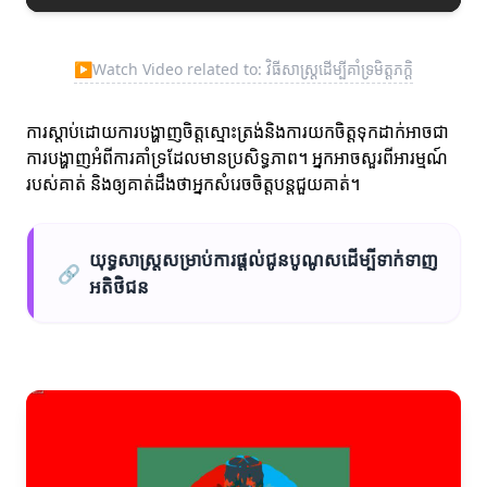
▶
Watch Video related to: វិធីសាស្ត្រដើម្បីគាំទ្រមិត្តភក្តិ
ការស្តាប់ដោយការបង្ហាញចិត្តស្មោះត្រង់និងការយកចិត្តទុកដាក់អាចជា
ការបង្ហាញអំពីការគាំទ្រដែលមានប្រសិទ្ធភាព។ អ្នកអាចសួរពីអារម្មណ៍
របស់គាត់ និងឲ្យគាត់ដឹងថាអ្នកសំរេចចិត្តបន្តជួយគាត់។
យុទ្ធសាស្ត្រសម្រាប់ការផ្តល់ជូនបូណូសដើម្បីទាក់ទាញ
🔗
អតិថិជន