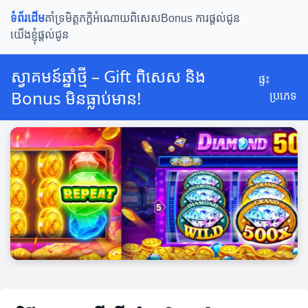
ទំព័រដើម
គាំទ្រមិត្តភក្តិ
អំណោយពិសេស
Bonus ការផ្តល់ជូន
យើងខ្ញុំផ្តល់ជូន
ស្វាគមន៍ឆ្នាំថ្មី – Gift ពិសេស និង
ផ្ទះ
Bonus មិនធ្លាប់មាន!
ប្រភេទ