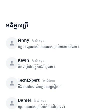
មតិអ្នកប្រើ
Jenny
២ ម៉ោងមុន
អត្ថបទល្អណាស់! អរគុណសម្រាប់ការចែករំលែក។
Kevin
២ ម៉ោងមុន
ពិតជាអ្វីដែលខ្ញុំកំពុងស្វែងរក។
TechExpert
២ ម៉ោងមុន
នឹងតាមដានរាល់អត្ថបទបន្តទៀត។
Daniel
២ ម៉ោងមុន
សូមអរគុណសម្រាប់ព័ត៌មានដ៏ល្អនេះ។