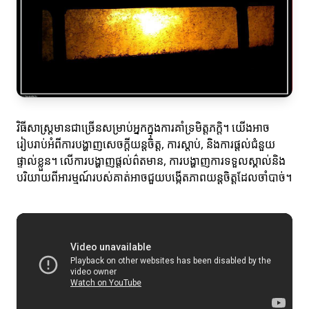
វិធីសាស្ត្រមានជាច្រើនសម្រាប់អ្នកក្នុងការគាំទ្រមិត្តភក្តិ។ យើងអាច
រៀបរាប់អំពីការបង្ហាញសេចក្ដីយន្តចិត្ត, ការស្តាប់, និងការផ្តល់ជំនួយ
ផ្ទាល់ខ្លួន។ លើការបង្ហាញផ្តល់ព៌តមាន, ការបង្ហាញការទទួលស្គាល់និង
បរិយាយពីអារម្មណ៍របស់គាត់អាចជួយបង្កើតភាពយន្តចិត្តដែលចាំបាច់។