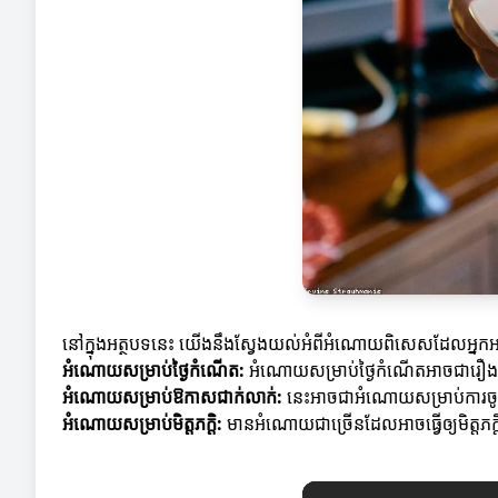
នៅក្នុងអត្ថបទនេះ យើងនឹងស្វែងយល់អំពីអំណោយពិសេសដែលអ្នកអាចផ
អំណោយសម្រាប់ថ្ងៃកំណើត:
អំណោយសម្រាប់ថ្ងៃកំណើតអាចជារឿងស
អំណោយសម្រាប់ឱកាសជាក់លាក់:
នេះអាចជាអំណោយសម្រាប់ការចូលឆ្
អំណោយសម្រាប់មិត្តភក្តិ:
មានអំណោយជាច្រើនដែលអាចធ្វើឲ្យមិត្តភក្តិ