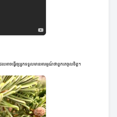
លអាចធ្វើឲ្យអ្នកទទួលមានអារម្មណ៍ថាពួកគេចូលចិត្ត។