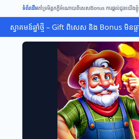
ទំព័រដើម
គាំទ្រមិត្តភក្តិ
អំណោយពិសេស
Bonus ការផ្តល់ជូន
យើងខ្ញុ
ស្វាគមន៍ឆ្នាំថ្មី – Gift ពិសេស និង Bonus មិនធ្