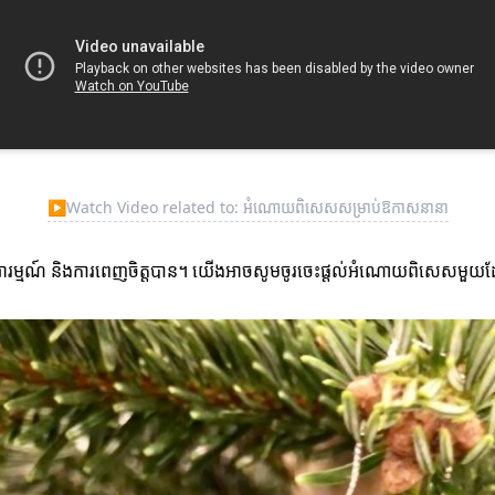
▶
Watch Video related to: អំណោយពិសេសសម្រាប់ឱកាសនានា
ីអារម្មណ៍ និងការពេញចិត្តបាន។ យើងអាចសូមចូរ⁠ចេះផ្តល់អំណោយពិសេសមួយដែ