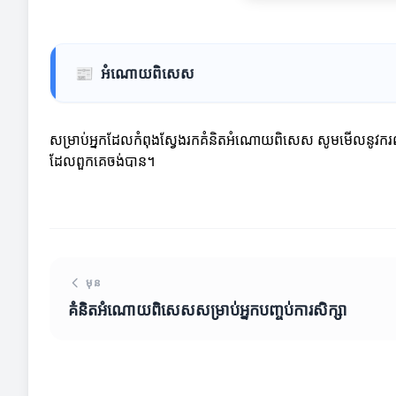
📰
អំណោយពិសេស
សម្រាប់អ្នកដែលកំពុងស្វែងរកគំនិតអំណោយពិសេស សូមមើលនូវករណី
ដែលពួកគេចង់បាន។
មុន
គំនិតអំណោយពិសេសសម្រាប់អ្នកបញ្ចប់ការសិក្សា