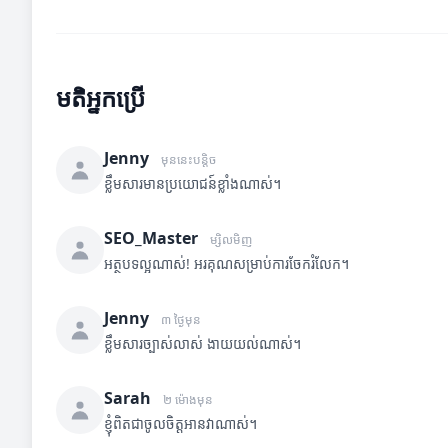
មតិអ្នកប្រើ
Jenny
មុននេះបន្តិច
ខ្លឹមសារមានប្រយោជន៍ខ្លាំងណាស់។
SEO_Master
ម្សិលមិញ
អត្ថបទល្អណាស់! អរគុណសម្រាប់ការចែករំលែក។
Jenny
៣ ថ្ងៃមុន
ខ្លឹមសារច្បាស់លាស់ ងាយយល់ណាស់។
Sarah
២ ម៉ោងមុន
ខ្ញុំពិតជាចូលចិត្តអានវាណាស់។