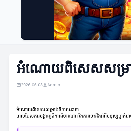
អំណោយពិសេសសម្រា
2026-06-08
Admin
អំណោយពិសេសសម្រាប់ឱកាសនានា
ពេលដែលការបង្ហាញពីការពិចារណា និងការចេះដឹងអំពីមនុស្សម្នាក់អាចប