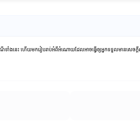
ទាំងនេះ ហើយមករៀបរាប់អំពីអំណោយដែលអាចធ្វើឲ្យអ្នកទទួលមានសេចក្តីសុខ