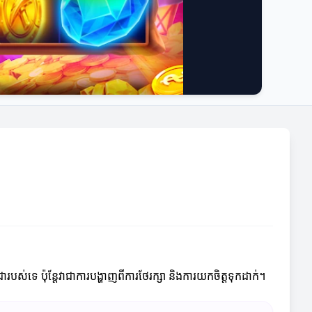
ស់ទេ ប៉ុន្តែវាជាការបង្ហាញពីការថែរក្សា និងការយកចិត្តទុកដាក់។