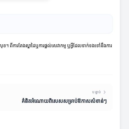
។ ពីការតែងស្នាដៃឬការផ្តល់សេវាកម្ម ឬអ្វីដែលទាក់ទងទៅនឹងការ
បន្ទាប់
គំនិតអំណោយពិសេសសម្រាប់ឱកាសសំខាន់ៗ