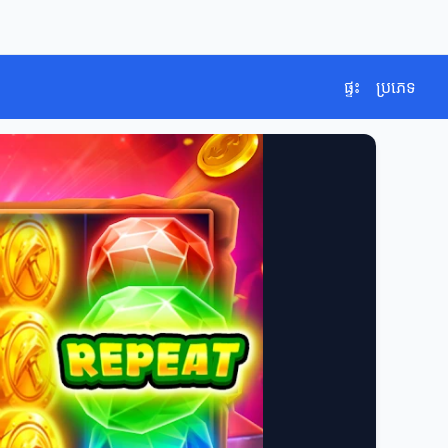
ផ្ទះ
ប្រភេទ