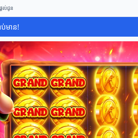
ំផ្តល់ជូន
លាប់មាន!