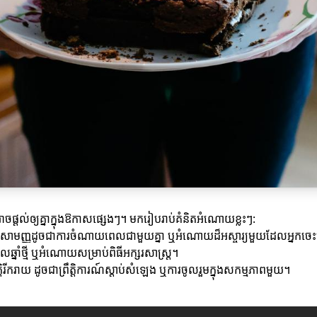
្តល់ឲ្យគ្នាក្នុងឱកាសផ្សេងៗ។ មករៀបរាប់គំនិតអំណោយខ្លះៗ:
ាមញ្ញដូចជាការចំណាយពេលជាមួយគ្នា ឬអំណោយដ៏អស្ចារ្យមួយដែលអ្នកចេះ
នាំថ្មី ឬអំណោយសម្រាប់ពិធីអក្សរសាស្ត្រ។
រីករាយ ដូចជា​ព្រឹត្តិការណ៍ស្តាប់សំឡេង ឬការចូលរួមក្នុងសកម្មភាពមួយ។