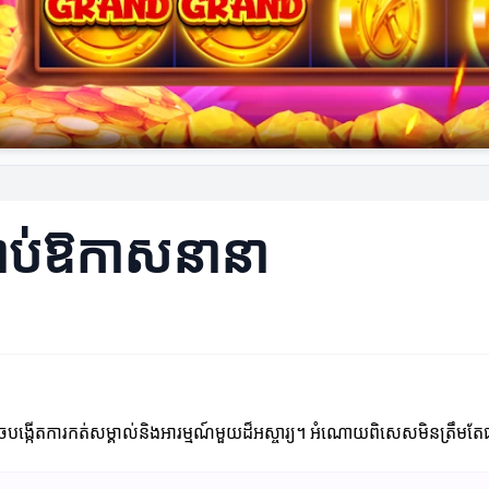
ប់ឱកាសនានា
ង្កើតការកត់សម្គាល់និងអារម្មណ៍មួយដ៏អស្ចារ្យ។ អំណោយពិសេសមិនត្រឹមតែជារប