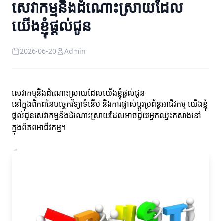
សេវាកម្មនិងដំណោះស្រាយដែល
យើងខ្ញុំផ្តល់ជូន
2026-06-20
Admin
សេវាកម្មនិងដំណោះស្រាយដែលយើងខ្ញុំផ្តល់ជូន
នៅក្នុងពិភពនៃបច្ចេកវិទ្យាទំនើប និងការផ្លាស់ប្តូរប្រព័ន្ធអាជីវកម្ម យើងខ្ញុំ
ផ្តល់ជូនសេវាកម្មនិងដំណោះស្រាយដែលអាចជួយអ្នកឈ្នះកសាងនៅ
ក្នុងពិភពអាជីវកម្ម។