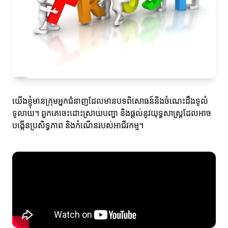
យើងខ្ញុំមានក្រុមអ្នកជំនាញដែលមានបទពិសោធន៍និងចំណេះដឹងទូលំ
ទូលាយ។ ពួកគេចេះដោះស្រាយបញ្ហា និងផ្តល់នូវយុទ្ធសាស្ត្រដែលអាច
បង្កើនប្រសិទ្ធភាព និងកំណើនរបស់អាជីវកម្ម។